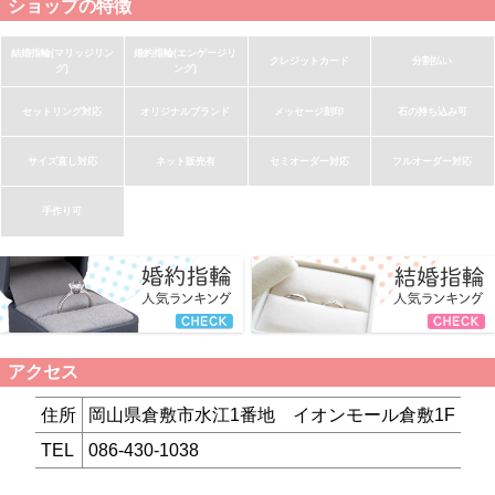
ショップの特徴
結婚指輪(マリッジリン
婚約指輪(エンゲージリ
クレジットカード
分割払い
グ)
ング)
セットリング対応
オリジナルブランド
メッセージ刻印
石の持ち込み可
サイズ直し対応
ネット販売有
セミオーダー対応
フルオーダー対応
手作り可
アクセス
住所
岡山県倉敷市水江1番地 イオンモール倉敷1F
TEL
086-430-1038