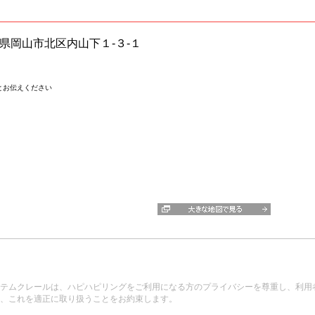
岡山県岡山市北区内山下１-３-１
とお伝えください
テムクレールは、ハピハピリングをご利用になる方のプライバシーを尊重し、利用
、これを適正に取り扱うことをお約束します。