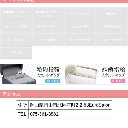
結婚指輪(マリッジリン
婚約指輪(エンゲージリ
クレジットカード
分割払い
グ)
ング)
セットリング対応
オリジナルブランド
メッセージ刻印
石の持ち込み可
サイズ直し対応
ネット販売有
セミオーダー対応
フルオーダー対応
手作り可
アクセス
住所
岡山県岡山市北区表町2-2-58EuroSalon
TEL
075-361-8882