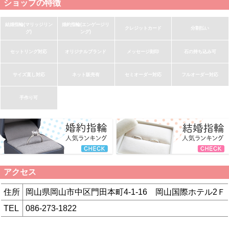
ショップの特徴
結婚指輪(マリッジリン
婚約指輪(エンゲージリ
クレジットカード
分割払い
グ)
ング)
セットリング対応
オリジナルブランド
メッセージ刻印
石の持ち込み可
サイズ直し対応
ネット販売有
セミオーダー対応
フルオーダー対応
手作り可
アクセス
住所
岡山県岡山市中区門田本町4-1-16 岡山国際ホテル2Ｆ
TEL
086-273-1822