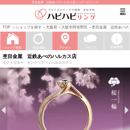
杢目金屋 近鉄あべのハルカス店 | ハピハピリング
TOP
ショップを探す
大阪府
大阪市阿倍野区
杢目金屋 近鉄あべの
杢目金屋 近鉄あべのハルカス店
モクメガネヤ キンテツアベノハルカステン