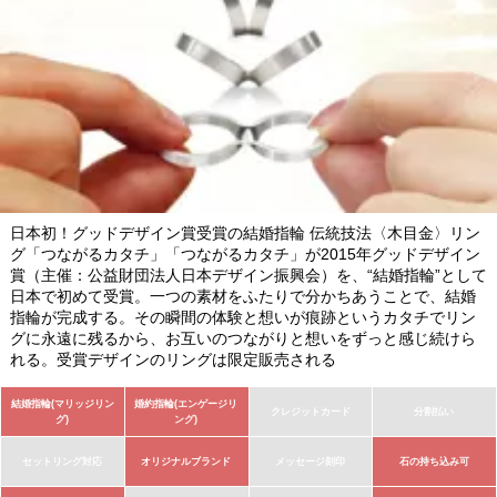
日本初！グッドデザイン賞受賞の結婚指輪 伝統技法〈木目金〉リン
グ「つながるカタチ」「つながるカタチ」が2015年グッドデザイン
賞（主催：公益財団法人日本デザイン振興会）を、“結婚指輪”として
日本で初めて受賞。一つの素材をふたりで分かちあうことで、結婚
指輪が完成する。その瞬間の体験と想いが痕跡というカタチでリン
グに永遠に残るから、お互いのつながりと想いをずっと感じ続けら
れる。受賞デザインのリングは限定販売される
結婚指輪(マリッジリン
婚約指輪(エンゲージリ
クレジットカード
分割払い
グ)
ング)
セットリング対応
オリジナルブランド
メッセージ刻印
石の持ち込み可