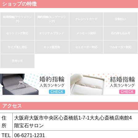
ショップの特徴
結婚指輪(マリッジリン
婚約指輪(エンゲージリ
クレジットカード
分割払い
グ)
ング)
セットリング対応
オリジナルブランド
メッセージ刻印
石の持ち込み可
サイズ直し対応
ネット販売有
セミオーダー対応
フルオーダー対応
手作り可
アクセス
住
大阪府大阪市中央区心斎橋筋1-7-1大丸心斎橋店南館4
所
階宝石サロン
TEL
06-6271-1231