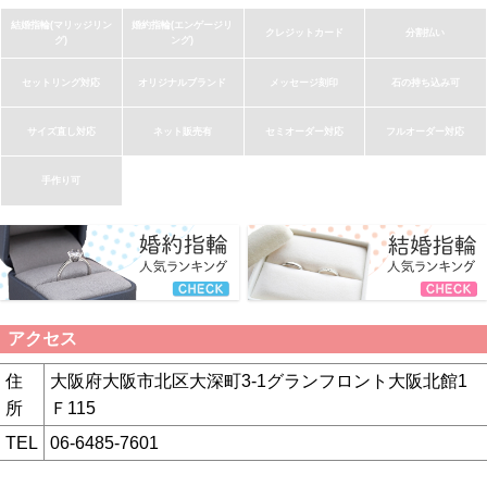
結婚指輪(マリッジリン
婚約指輪(エンゲージリ
クレジットカード
分割払い
グ)
ング)
セットリング対応
オリジナルブランド
メッセージ刻印
石の持ち込み可
サイズ直し対応
ネット販売有
セミオーダー対応
フルオーダー対応
手作り可
アクセス
住
大阪府大阪市北区大深町3-1グランフロント大阪北館1
所
Ｆ115
TEL
06-6485-7601