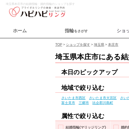
埼玉県本庄市の結婚指輪・婚約指輪のショップを探す
ホーム
指輪
ショ
をさがす
TOP
ショップを探す
埼玉県
本庄市
埼玉県本庄市にある結
本日のピックアップ
地域で絞り込む
さいたま市西区
さいたま市大宮区
さい
富士見市
三郷市
比企郡川島町
属性で絞り込む
結婚指輪(マリッジリング)
婚約