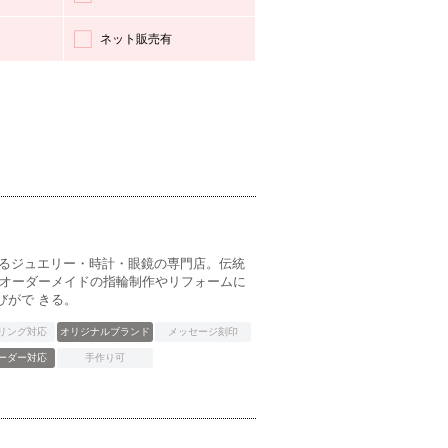
ネット販売有
するジュエリー・時計・眼鏡の専門店。伝統
、オーダーメイドの指輪制作やリフォームに
びがで きる。
リング対応
オリジナルブランド
メッセージ刻印
ーダー対応
手作り可