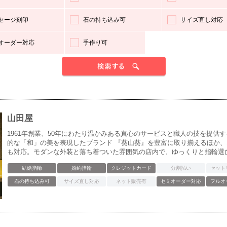
セージ刻印
石の持ち込み可
サイズ直し対応
オーダー対応
手作り可
山田屋
1961年創業、50年にわたり温かみある真心のサービスと職人の技を提供
的な「和」の美を表現したブランド 『葵山葵』を豊富に取り揃えるほか
も対応。モダンな外装と落ち着ついた雰囲気の店内で、ゆっくりと指輪選
結婚指輪
婚約指輪
クレジットカード
分割払い
セット
石の持ち込み可
サイズ直し対応
ネット販売有
セミオーダー対応
フルオ