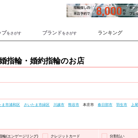
ップ
ブランド
ランキング
をさがす
をさがす
婚指輪・婚約指輪のお店
たま市浦和区
さいたま市緑区
川越市
熊谷市
本庄市
春日部市
羽生市
上
指輪(エンゲージリング)
クレジットカード
分割払い