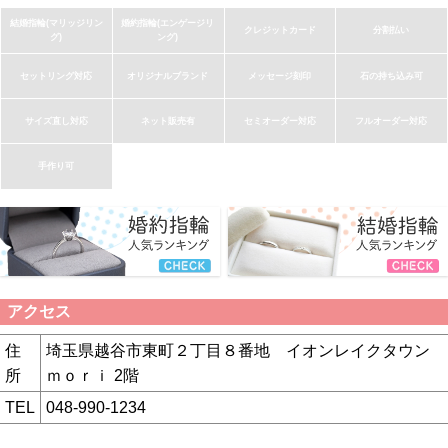
結婚指輪(マリッジリン
婚約指輪(エンゲージリ
クレジットカード
分割払い
グ)
ング)
セットリング対応
オリジナルブランド
メッセージ刻印
石の持ち込み可
サイズ直し対応
ネット販売有
セミオーダー対応
フルオーダー対応
手作り可
アクセス
住
埼玉県越谷市東町２丁目８番地 イオンレイクタウン
所
ｍｏｒｉ 2階
TEL
048-990-1234