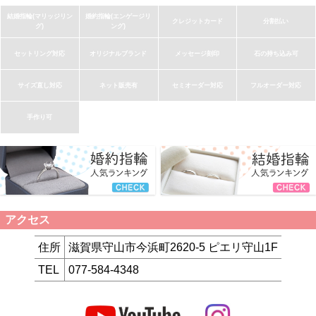
結婚指輪(マリッジリン
婚約指輪(エンゲージリ
クレジットカード
分割払い
グ)
ング)
セットリング対応
オリジナルブランド
メッセージ刻印
石の持ち込み可
サイズ直し対応
ネット販売有
セミオーダー対応
フルオーダー対応
手作り可
アクセス
住所
滋賀県守山市今浜町2620-5 ピエリ守山1F
TEL
077-584-4348