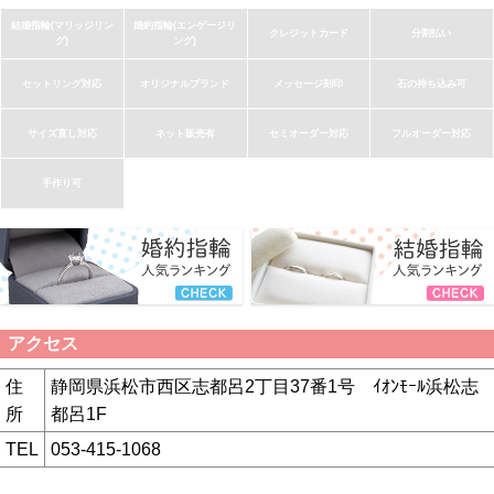
結婚指輪(マリッジリン
婚約指輪(エンゲージリ
クレジットカード
分割払い
グ)
ング)
セットリング対応
オリジナルブランド
メッセージ刻印
石の持ち込み可
サイズ直し対応
ネット販売有
セミオーダー対応
フルオーダー対応
手作り可
アクセス
住
静岡県浜松市西区志都呂2丁目37番1号 ｲｵﾝﾓｰﾙ浜松志
所
都呂1F
TEL
053-415-1068