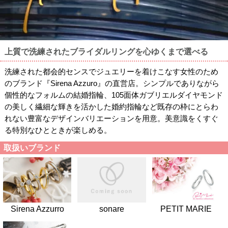
上質で洗練されたブライダルリングを心ゆくまで選べる
洗練された都会的センスでジュエリーを着けこなす女性のため
のブランド『Sirena Azzuro』の直営店。シンプルでありながら
個性的なフォルムの結婚指輪、105面体ガブリエルダイヤモンド
の美しく繊細な輝きを活かした婚約指輪など既存の枠にとらわ
れない豊富なデザインバリエーションを用意。美意識をくすぐ
る特別なひとときが楽しめる。
取扱いブランド
sonare
Sirena Azzurro
PETIT MARIE