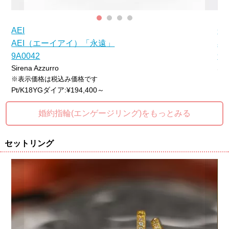
AEI
CO
AEI（エーイアイ）「永遠」
a
9A0042
9F
Sirena Azzurro
Sir
※表示価格は税込み価格です
※
Pt/K18YGダイア:¥194,400～
Pt
婚約指輪(エンゲージリング)をもっとみる
セットリング