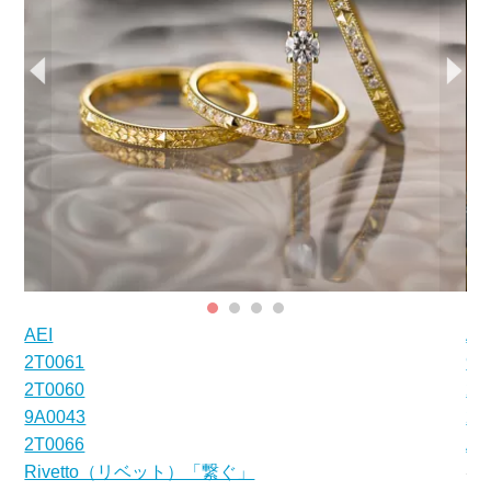
AEI
AE
2T0061
9A
2T0060
2T
9A0043
2T
2T0066
A
Sir
Rivetto（リベット）「繋ぐ」