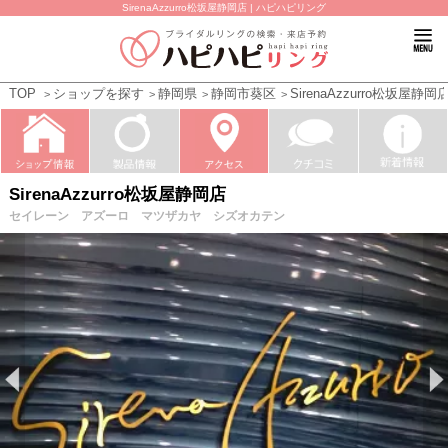
SirenaAzzurro松坂屋静岡店 | ハピハピリング
TOP
ショップを探す
静岡県
静岡市葵区
SirenaAzzurro松坂屋静岡
SirenaAzzurro松坂屋静岡店
セイレーン アズーロ マツザカヤ シズオカテン