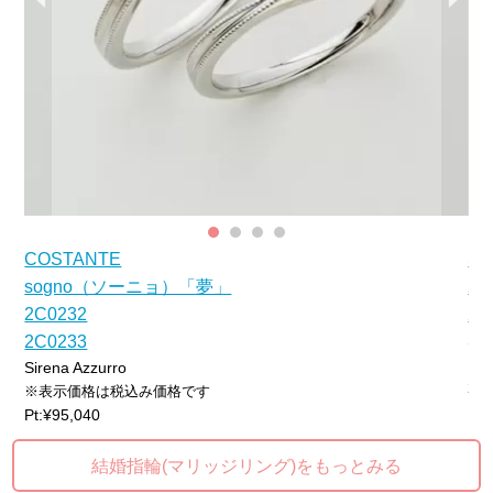
COSTANTE
S
sogno（ソーニョ）「夢」
2T
2C0232
2T
Sir
2C0233
※
Sirena Azzurro
2T
※表示価格は税込み価格です
Pt:¥95,040
結婚指輪(マリッジリング)をもっとみる