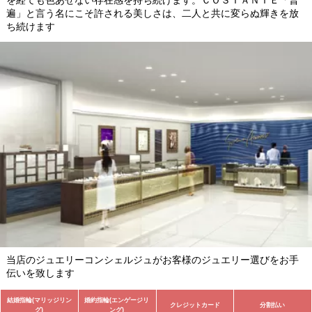
を経ても色あせない存在感を持ち続けます。ＣＯＳＴＡＮＴＥ「普
遍」と言う名にこそ許される美しさは、二人と共に変らぬ輝きを放
ち続けます
当店のジュエリーコンシェルジュがお客様のジュエリー選びをお手
伝いを致します
結婚指輪(マリッジリン
婚約指輪(エンゲージリ
クレジットカード
分割払い
グ)
ング)