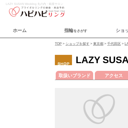
LAZY SUSAN Wedding 丸の内・銀座サロン
ホーム
指輪
ショ
をさがす
TOP
ショップを探す
東京都
千代田区
L
LAZY SU
取扱いブランド
アクセス