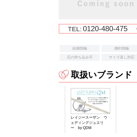
0120-480-475
TEL:
結婚指輪
婚約指輪
石の持ち込み可
サイズ直し対応
取扱いブランド
レイジースーザン ウ
ェディングジュエリ
ー by QDM