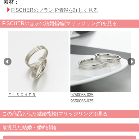
素材：
FISCHERのブランド情報を詳しく見る
FISCHERのほかの結婚指輪(マリッジリング)を見る
ＦＩＳＣＨＥＲ
9750065-035
（左
9650065-035
（右
この商品と似た結婚指輪(マリッジリング)()見る
最近見た結婚・婚約指輪