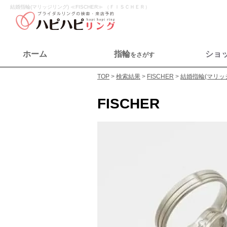
結婚指輪(マリッジリング) ≪FISCHER≫ （ＦＩＳＣＨＥＲ）
ホーム
指輪
ショ
をさがす
TOP
検索結果
FISCHER
結婚指輪(マリッ
FISCHER