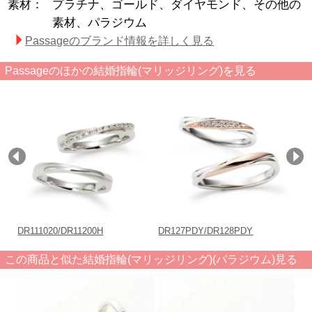
素材：
プラチナ、ゴールド、ダイヤモンド、その他の
素材、パラジウム
Passageのブランド情報を詳しく見る
Passageのほかの結婚指輪(マリッジリング)を見る
DR111020/DR11200H
DR127PDY/DR128PDY
DR
この商品と似た結婚指輪(マリッジリング)(パラジウム)見る