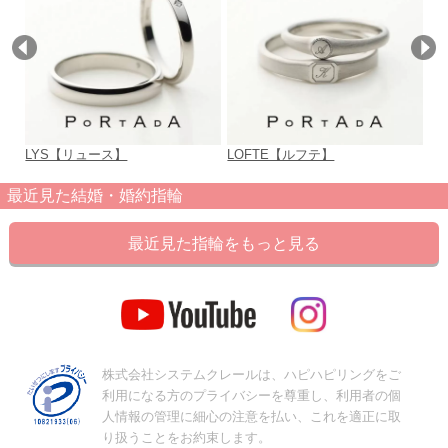
LYS【リュース】
LOFTE【ルフテ】
ru
最近見た結婚・婚約指輪
最近見た指輪をもっと見る
株式会社システムクレールは、ハピハピリングをご
利用になる方のプライバシーを尊重し、利用者の個
人情報の管理に細心の注意を払い、これを適正に取
り扱うことをお約束します。