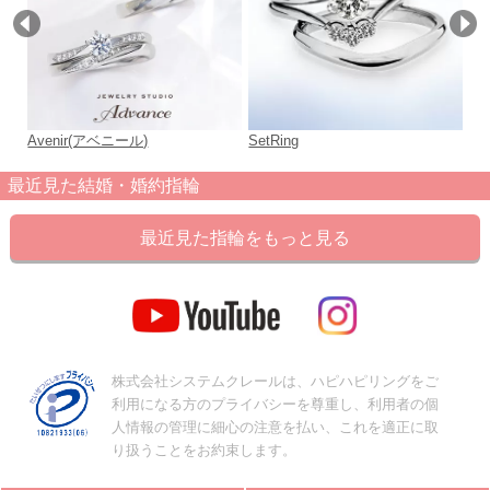
Avenir(アベニール)
SetRing
Li
最近見た結婚・婚約指輪
最近見た指輪をもっと見る
株式会社システムクレールは、ハピハピリングをご
利用になる方のプライバシーを尊重し、利用者の個
人情報の管理に細心の注意を払い、これを適正に取
り扱うことをお約束します。