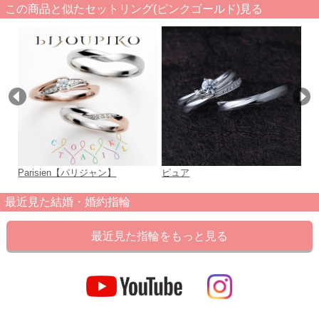
この商品と似たセットリング(ピンクゴールド)見る
Parisien【パリジャン】
ピュア
L
最近見た結婚・婚約指輪
最近見た指輪をもっと見る