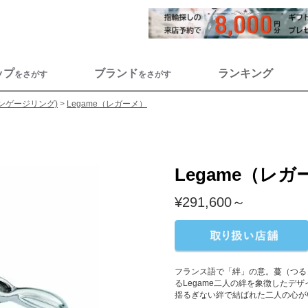
ップ
ブランド
ランキング
をさがす
をさがす
ンゲージリング)
Legame（レガーメ）
Legame（レガ
¥291,600～
フランス語で「絆」の意。蔓（つる
るLegame二人の絆を象徴したデ
揺るぎない絆で結ばれた二人の心が