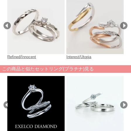
Refined/Innocent
Interest/Utopia
Rel
この商品と似たセットリング(プラチナ)見る