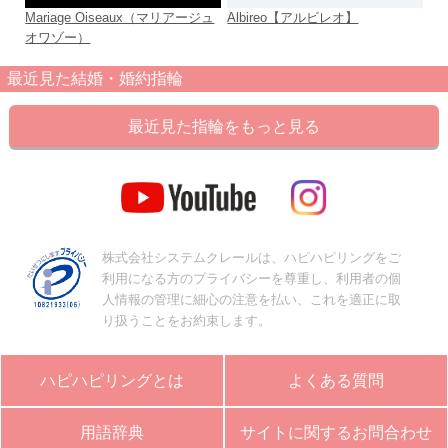
Mariage Oiseaux（マリアージュ
Albireo【アルビレオ】
婚
オワゾー）
リ
最近見た結婚・婚約指輪
最近見た指輪をもっと見る
株式会社システムクレールは、ハピハピリングをご
利用になる方のプライバシーを尊重し、利用者の個
人情報の管理に細心の注意を払い、これを適正に取
り扱うことをお約束します。
ハピハピリングとは
よくある質問
用語辞典
サイトに関するお問合わせ