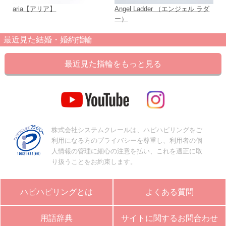
aria【アリア】
Angel Ladder （エンジェル ラダ
Li
ー）
最近見た結婚・婚約指輪
最近見た指輪をもっと見る
株式会社システムクレールは、ハピハピリングをご
利用になる方のプライバシーを尊重し、利用者の個
人情報の管理に細心の注意を払い、これを適正に取
り扱うことをお約束します。
ハピハピリングとは
よくある質問
用語辞典
サイトに関するお問合わせ