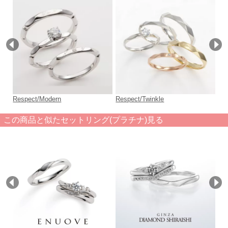
Respect/Modern
Respect/Twinkle
Ref
この商品と似たセットリング(プラチナ)見る