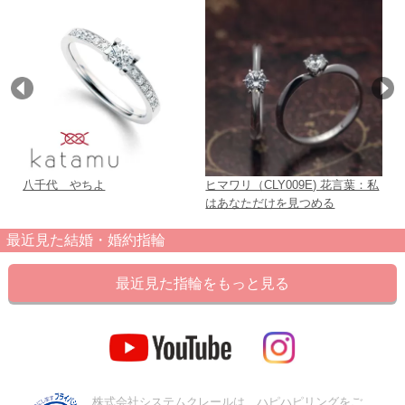
八千代 やちよ
ヒマワリ（CLY009E) 花言葉：私
Ra
はあなただけを見つめる
最近見た結婚・婚約指輪
最近見た指輪をもっと見る
株式会社システムクレールは、ハピハピリングをご