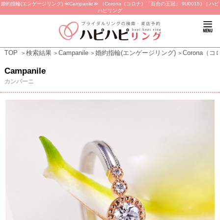
婚約指輪(エンゲージリング) ≪Campanile≫ （Corona（コロナ）「百合の王冠」 9U0015） | ハピ
ハピリング
TOP
検索結果
Campanile
婚約指輪(エンゲージリング)
Corona（
Campanile
カンパーニ