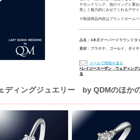
ヤモンドリング。他のリングと重ね
美しく魅力的にみせてくれるデザイ
※取扱商品内容はブランドホームペ
品名：
4本爪テーパードラウンドダ
素材：
プラチナ、ゴールド、ダイヤ
メールで情報を送る
>レイジースーザン ウェディングジ
る
ディングジュエリー by QDMのほか