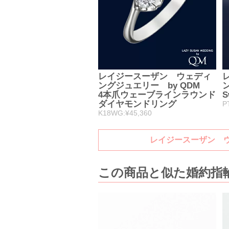
レイジースーザン ウェディ
ングジュエリー by QDM
4本爪ウェーブラインラウンド
S
ダイヤモンドリング
P
K18WG:¥45,360
レイジースーザン ウ
この商品と似た婚約指輪