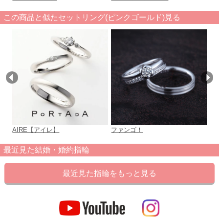
この商品と似たセットリング(ピンクゴールド)見る
AIRE【アイレ】
ファンゴ！
Ce
最近見た結婚・婚約指輪
最近見た指輪をもっと見る