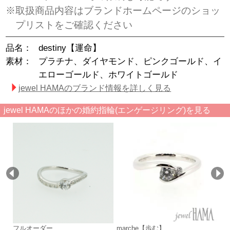
※取扱商品内容はブランドホームページのショッ
プリストをご確認ください
品名：
destiny【運命】
素材：
プラチナ、ダイヤモンド、ピンクゴールド、イ
エローゴールド、ホワイトゴールド
jewel HAMAのブランド情報を詳しく見る
jewel HAMAのほかの婚約指輪(エンゲージリング)を見る
フルオーダー
marche【歩む】
フ