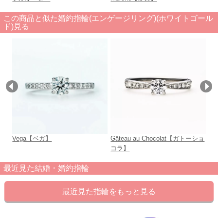
この商品と似た婚約指輪(エンゲージリング)(ホワイトゴール
ド)見る
Vega【ベガ】
Gâteau au Chocolat【ガトーショ
lo
コラ】
最近見た結婚・婚約指輪
最近見た指輪をもっと見る