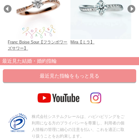
Franc Boise Sour【フランボワー
Mira【ミラ】
Le
ズサワー】
最近見た結婚・婚約指輪
最近見た指輪をもっと見る
株式会社システムクレールは、ハピハピリングをご
利用になる方のプライバシーを尊重し、利用者の個
人情報の管理に細心の注意を払い、これを適正に取
り扱うことをお約束します。