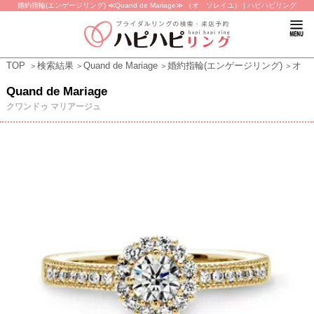
婚約指輪(エンゲージリング) ≪Quand de Mariage≫ （オ ソレイユ） | ハピハピリング
TOP
検索結果
Quand de Mariage
婚約指輪(エンゲージリング)
オ 
Quand de Mariage
クワンドゥ マリアージュ