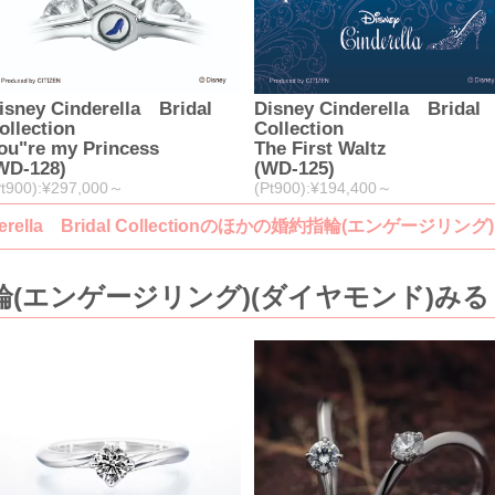
isney Cinderella Bridal
Disney Cinderella Bridal
ollection
Collection
ou"re my Princess
The First Waltz
WD-128)
(WD-125)
Pt900):¥297,000～
(Pt900):¥194,400～
inderella Bridal Collectionのほかの婚約指輪(エンゲージリ
(エンゲージリング)(ダイヤモンド)みる