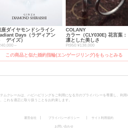
銀座ダイヤモンドシライシ
COLANY
adiant Days（ラディアン
カラー（CLY030E) 花言葉：
ト デイズ）
凛とした美しさ
240,000～
Pt950:¥138,000
この商品と似た婚約指輪(エンゲージリング)をもっとみる
テムクレールは、ハピハピリングをご利用になる方のプライバシーを尊重し、利用
、これを適正に取り扱うことをお約束します。
|
|
運営会社
プライバシーポリシー
サイト利用規約
お問い合わせ