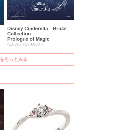
Disney Cinderella Bridal
Collection
Prologue of Magic
K18WG:¥189,000～
ング)をもっとみる