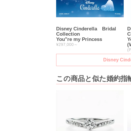
Disney Cinderella Bridal
D
Collection
C
You"re my Princess
Y
(
¥297,000～
(
Disney C
この商品と似た婚約指輪