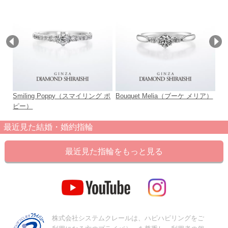
Smiling Poppy（スマイリング ポ
Bouquet Melia（ブーケ メリア）
Mu
ピー）
最近見た結婚・婚約指輪
最近見た指輪をもっと見る
株式会社システムクレールは、ハピハピリングをご