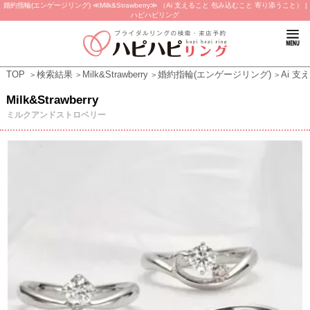
婚約指輪(エンゲージリング) ≪Milk&Strawberry≫ （Ai 支えること 包み込むこと 寄り添うこと） |
ハピハピリング
TOP
検索結果
Milk&Strawberry
婚約指輪(エンゲージリング)
Ai 
Milk&Strawberry
ミルクアンドストロベリー