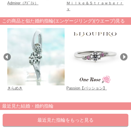
Admirer（ｱﾄﾞﾐﾚ）
Ｍｉｌｋｅ＆Ｓｔｒａｗｂｅｒｒ
La 
ｙ
この商品と似た婚約指輪(エンゲージリング)(ウエーブ)見る
きらめき
Passion【パッション】
Cu
最近見た結婚・婚約指輪
最近見た指輪をもっと見る