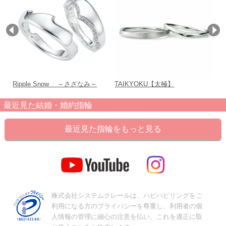
Ripple Snow ～さざなみ～
TAIKYOKU【太極】
オ
最近見た結婚・婚約指輪
最近見た指輪をもっと見る
株式会社システムクレールは、ハピハピリングをご
利用になる方のプライバシーを尊重し、利用者の個
人情報の管理に細心の注意を払い、これを適正に取