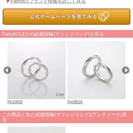
Fairy8のブランド情報を詳しく見る
Fairy8のほかの結婚指輪(マリッジリング)を見る
FA10025
FA09020
FA
この商品と似た結婚指輪(マリッジリング)(アンティーク)見
る