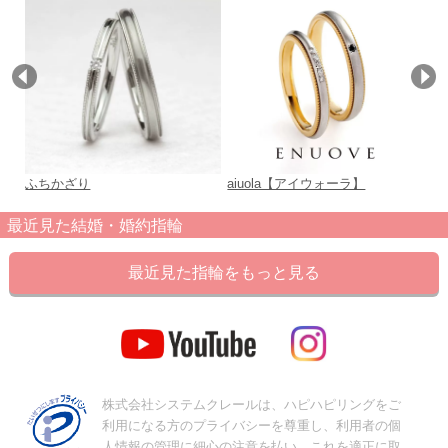
ふちかざり
aiuola【アイウォーラ】
c
最近見た結婚・婚約指輪
最近見た指輪をもっと見る
株式会社システムクレールは、ハピハピリングをご
利用になる方のプライバシーを尊重し、利用者の個
人情報の管理に細心の注意を払い、これを適正に取