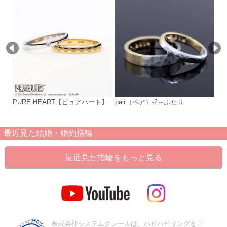
PURE HEART【ピュアハート】
pair（ペア）-2～ふたり
4R
4R
最近見た結婚・婚約指輪
最近見た指輪をもっと見る
株式会社システムクレールは、ハピハピリングをご