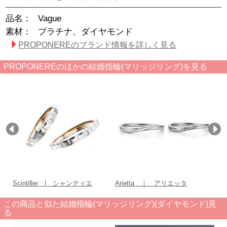
品名：
Vague
素材：
プラチナ、ダイヤモンド
PROPONEREのブランド情報を詳しく見る
PROPONEREのほかの結婚指輪(マリッジリング)を見る
Scintiller | シャンティエ
Arietta ｜ アリエッタ
C
この商品と似た結婚指輪(マリッジリング)(ダイヤモンド)見
る