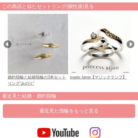
この商品と似たセットリング(個性派)見る
婚約指輪と結婚指輪の3本セット
magic lamp【マジックランプ】
E
リング“みのり”
最近見た結婚・婚約指輪
最近見た指輪をもっと見る