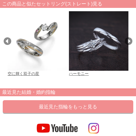
この商品と似たセットリング(ストレート)見る
空に輝く双子の星
ハーモニー
オ
最近見た結婚・婚約指輪
最近見た指輪をもっと見る