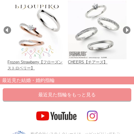
Frozen Strawberry【フローズン
CHEERS【チアーズ】
L
ストロベリー】
最近見た結婚・婚約指輪
最近見た指輪をもっと見る
株式会社システムクレールは、ハピハピリングをご