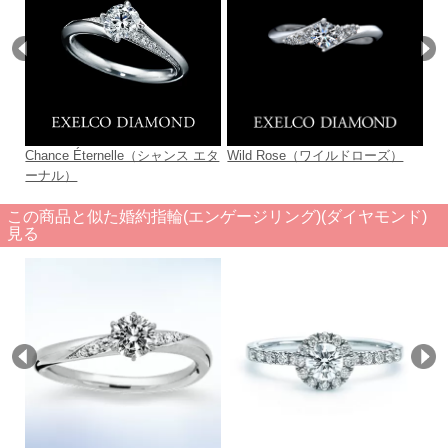
Chance Éternelle（シャンス エタ
Wild Rose（ワイルドローズ）
Bo
ーナル）
この商品と似た婚約指輪(エンゲージリング)(ダイヤモンド)
見る