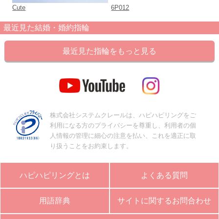
Cute
6P012
T
最近見た結婚・婚約指輪
最近見た指輪をもっと見る
株式会社システムクレールは、ハピハピリングをご
利用になる方のプライバシーを尊重し、利用者の個
人情報の管理に細心の注意を払い、これを適正に取
り扱うことをお約束します。
ハピハピリングとは
よくある質問
用語辞典
サイトに関するお問合わせ