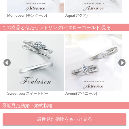
Mon coeur (モンクール)
Aqua(アクア)
Ar
この商品と似たセットリング(イエローゴールド)見る
Sweet pea スイートピー
Avenir(アベニール)
c
最近見た結婚・婚約指輪
最近見た指輪をもっと見る