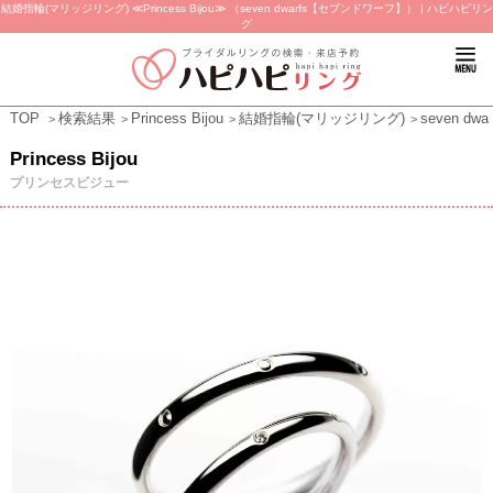
結婚指輪(マリッジリング) ≪Princess Bijou≫ （seven dwarfs【セブンドワーフ】） | ハピハピリン
グ
TOP
検索結果
Princess Bijou
結婚指輪(マリッジリング)
seven d
Princess Bijou
プリンセスビジュー