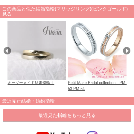
この商品と似た結婚指輪(マリッジリング)(ピンクゴールド)
見る
オーダーメイド結婚指輪１
Petit Marie Bridal collection PM-
So
53 PM-54
最近見た結婚・婚約指輪
最近見た指輪をもっと見る