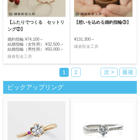
【ふたりでつくる セットリ
【想いを込める婚約指輪③】
ング②】
婚約指輪:¥74,100～
¥131,300～
結婚指輪（女性用）:¥32,500～
鎌倉彫金工房
結婚指輪（男性用）:¥50,000～
鎌倉彫金工房
1
2
次 >
最後
ピックアップリング