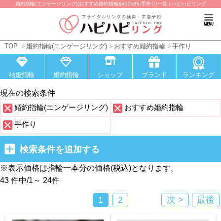
婚約指輪(エンゲージリング)(おすすめ婚約指輪&#12539;手作り)一覧 | ハピハピリング
TOP
婚約指輪(エンゲージリング)
おすすめ婚約指輪
手作り
結婚指輪
婚約指輪
ショップ
ブランド
ランキング
現在の検索条件
婚約指輪(エンゲージリング)
おすすめ婚約指輪
手作り
検索条件を追加する
※表示価格は指輪一本分の価格(税込)となります。
43 件中
/
1～ 24
件
1
2
次 >
最後