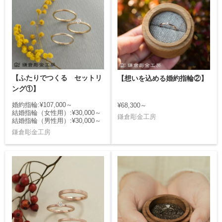
【ふたりでつくる セットリ
【想いを込める婚約指輪②】
ング①】
婚約指輪:¥107,000～
¥68,300～
結婚指輪（女性用）:¥30,000～
鎌倉彫金工房
結婚指輪（男性用）:¥30,000～
鎌倉彫金工房