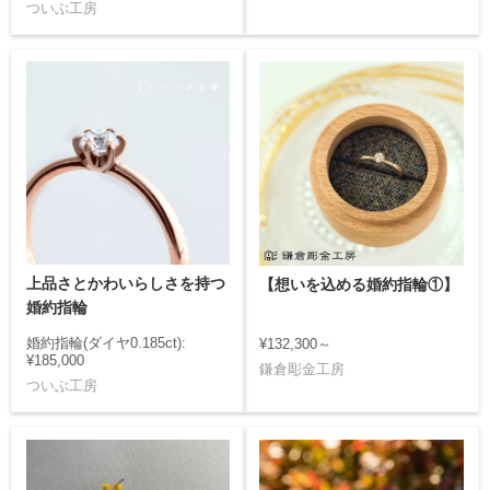
ついぶ工房
上品さとかわいらしさを持つ
【想いを込める婚約指輪①】
婚約指輪
婚約指輪(ダイヤ0.185ct):
¥132,300～
¥185,000
鎌倉彫金工房
ついぶ工房