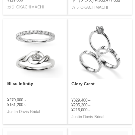
¥119,000
下 （メンズ) Pt900:¥77,000
ガラ OKACHIMACHI
ガラ OKACHIMACHI
Bliss Infinity
Glory Crest
¥270,000～
¥329,400～
¥151,200～
¥205,200～
¥216,000～
Justin Davis Bridal
Justin Davis Bridal