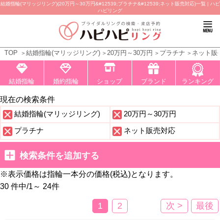
結婚指輪(マリッジリング)(20万円～30万円&#12539;プラチナ&#12539;ネット販売対応)一覧 | ハピ
ハピリング
TOP
結婚指輪(マリッジリング)
20万円～30万円
プラチナ
ネット販
結婚指輪
婚約指輪
ショップ
ブランド
ランキング
現在の検索条件
結婚指輪(マリッジリング)
20万円～30万円
プラチナ
ネット販売対応
検索条件を追加する
※表示価格は指輪一本分の価格(税込)となります。
30 件中
/
1～ 24
件
1
2
次 >
最後