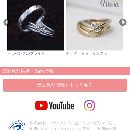
トゥインクルブライド
オーダーセットリング５
P
最近見た結婚・婚約指輪
最近見た指輪をもっと見る
株式会社システムクレールは、ハピハピリングをご
利用になる方のプライバシーを尊重し、利用者の個