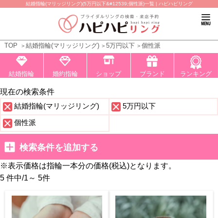
結婚指輪(マリッジリング)(5万円以下&#12539;個性派)一覧 | ハピハピリング
TOP
結婚指輪(マリッジリング)
5万円以下
個性派
結婚指輪
婚約指輪
ショップ
ブランド
ランキング
現在の検索条件
結婚指輪(マリッジリング)
5万円以下
個性派
検索条件を追加する
※表示価格は指輪一本分の価格(税込)となります。
5 件中
/
1～ 5
件