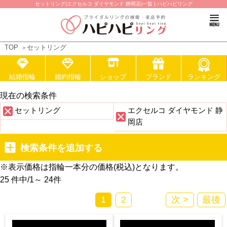
セットリング(エクセルコ ダイヤモンド 静岡店)一覧 | ハピハピリング
TOP
セットリング
結婚指輪
婚約指輪
ショップ
ブランド
ランキング
現在の検索条件
セットリング
エクセルコ ダイヤモンド 静
岡店
検索条件を追加する
※表示価格は指輪一本分の価格(税込)となります。
25 件中
/
1～ 24
件
1
2
次 >
最後