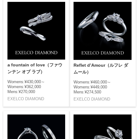
a fountain of love（ファウ
Reflet d’Amour（ルフレ ダ
ンテン オブ ラブ）
ムール）
Womens:¥430,000～
Womens:¥460,000～
Womens:¥362,000
Womens:¥449,000
Mens:¥270,000
Mens:¥274,500
EXELCO DIAMOND
EXELCO DIAMOND