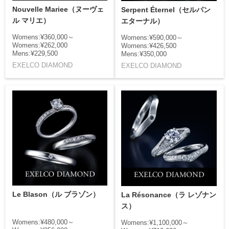
Nouvelle Mariee（ヌーヴェ
Serpent Éternel（セルパン
ル マリエ）
エターナル）
Womens:¥360,000～
Womens:¥590,000～
Womens:¥262,000
Womens:¥426,500
Mens:¥229,500
Mens:¥350,000
EXELCO DIAMOND
EXELCO DIAMOND
Le Blason（ル ブラゾン）
La Résonance（ラ レゾナン
ス）
Womens:¥480,000～
Womens:¥1,100,000～