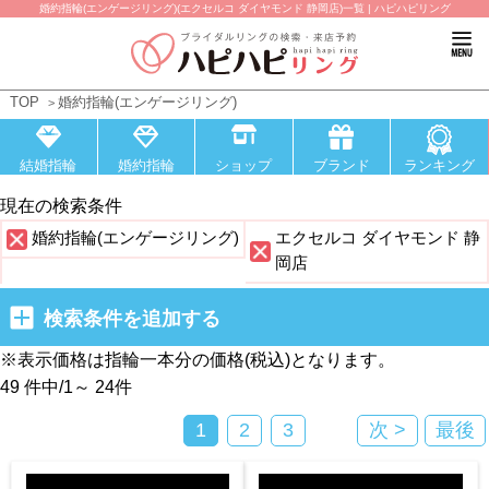
婚約指輪(エンゲージリング)(エクセルコ ダイヤモンド 静岡店)一覧 | ハピハピリング
TOP
婚約指輪(エンゲージリング)
結婚指輪
婚約指輪
ショップ
ブランド
ランキング
現在の検索条件
婚約指輪(エンゲージリング)
エクセルコ ダイヤモンド 静
岡店
検索条件を追加する
※表示価格は指輪一本分の価格(税込)となります。
49 件中
/
1～ 24
件
1
2
3
次 >
最後