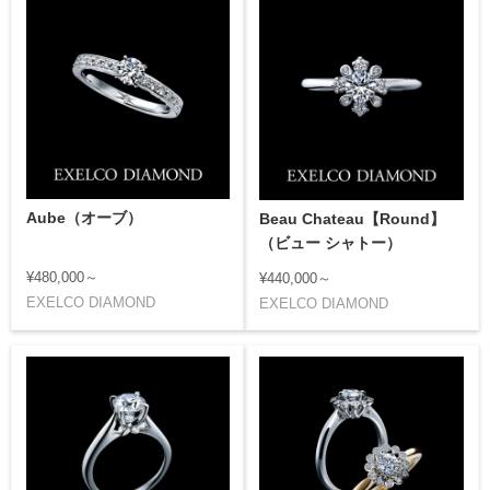
Aube（オーブ）
Beau Chateau【Round】
（ビュー シャトー）
¥480,000～
¥440,000～
EXELCO DIAMOND
EXELCO DIAMOND