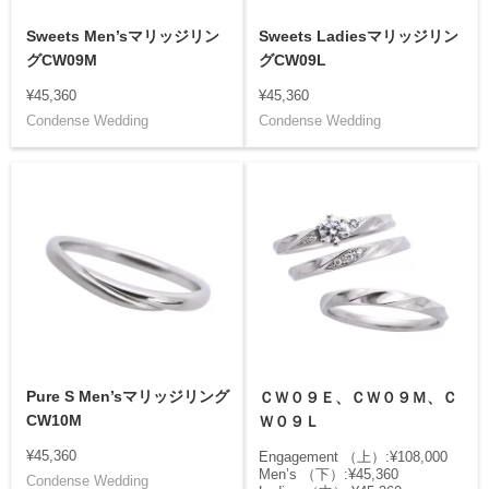
Sweets Men’sマリッジリン
Sweets Ladiesマリッジリン
グCW09M
グCW09L
¥45,360
¥45,360
Condense Wedding
Condense Wedding
Pure S Men’sマリッジリング
ＣＷ０９Ｅ、ＣＷ０９Ｍ、Ｃ
CW10M
Ｗ０９Ｌ
¥45,360
Engagement （上）:¥108,000
Men’s （下）:¥45,360
Condense Wedding