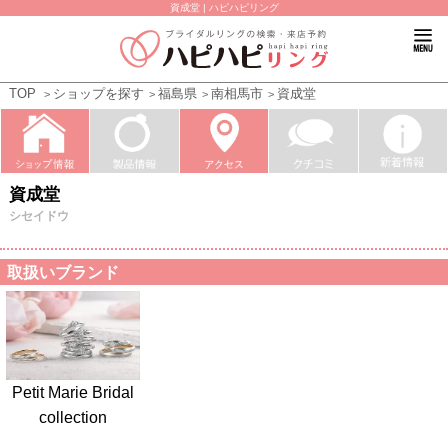
資成堂 | ハピハピリング
TOP
ショップを探す
福島県
南相馬市
資成堂
資成堂
シセイドウ
取扱いブランド
Petit Marie Bridal
collection