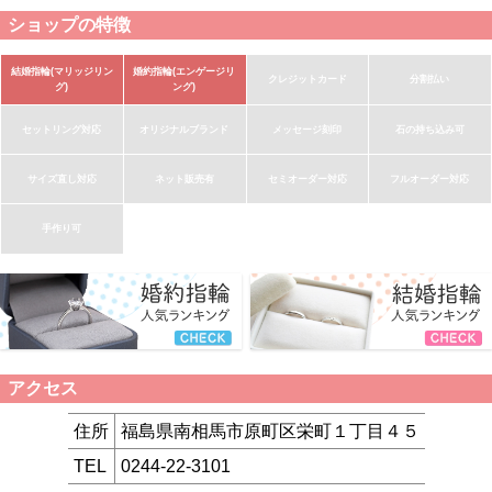
ショップの特徴
結婚指輪(マリッジリン
婚約指輪(エンゲージリ
クレジットカード
分割払い
グ)
ング)
セットリング対応
オリジナルブランド
メッセージ刻印
石の持ち込み可
サイズ直し対応
ネット販売有
セミオーダー対応
フルオーダー対応
手作り可
アクセス
住所
福島県南相馬市原町区栄町１丁目４５
TEL
0244-22-3101