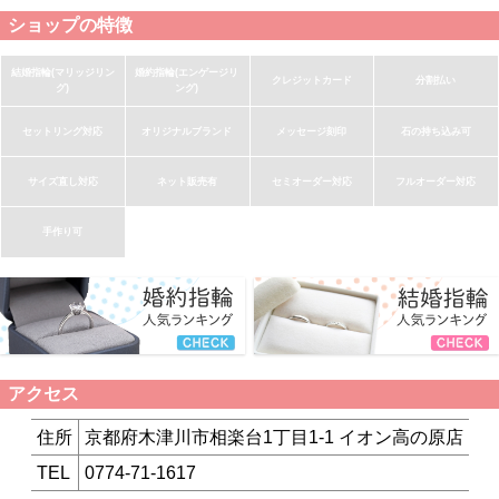
ショップの特徴
結婚指輪(マリッジリン
婚約指輪(エンゲージリ
クレジットカード
分割払い
グ)
ング)
セットリング対応
オリジナルブランド
メッセージ刻印
石の持ち込み可
サイズ直し対応
ネット販売有
セミオーダー対応
フルオーダー対応
手作り可
アクセス
住所
京都府木津川市相楽台1丁目1-1 イオン高の原店
TEL
0774-71-1617