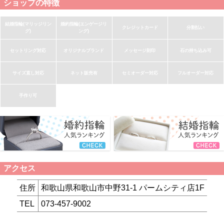
ショップの特徴
結婚指輪(マリッジリン
婚約指輪(エンゲージリ
クレジットカード
分割払い
グ)
ング)
セットリング対応
オリジナルブランド
メッセージ刻印
石の持ち込み可
サイズ直し対応
ネット販売有
セミオーダー対応
フルオーダー対応
手作り可
アクセス
住所
和歌山県和歌山市中野31-1 パームシティ店1F
TEL
073-457-9002