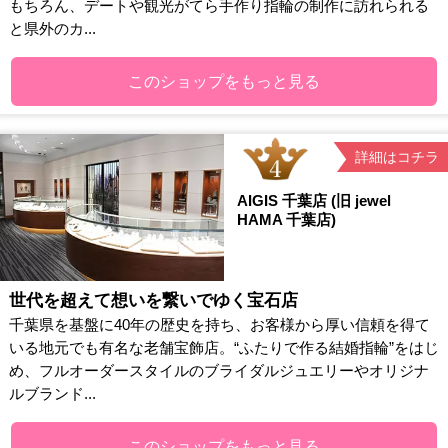
もちろん、デートや観光がてら手作り指輪の制作に訪れられる
と県外のカ...
このショップをもっと見る
詳細はコチラ
AIGIS 千葉店 (旧 jewel
HAMA 千葉店)
世代を超えて想いを繋いでゆく宝石店
千葉県を基盤に40年の歴史を持ち、お客様から厚い信頼を得て
いる地元でも有名な老舗宝飾店。“ふたりで作る結婚指輪”をはじ
め、フルオーダースタイルのブライダルジュエリーやオリジナ
ルブランド...
このショップをもっと見る