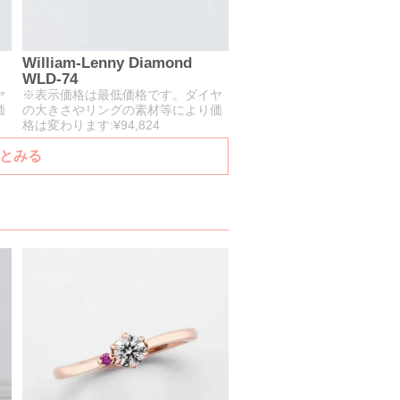
William-Lenny Diamond
WLD-74
ヤ
※表示価格は最低価格です。ダイヤ
価
の大きさやリングの素材等により価
格は変わります:¥94,824
っとみる