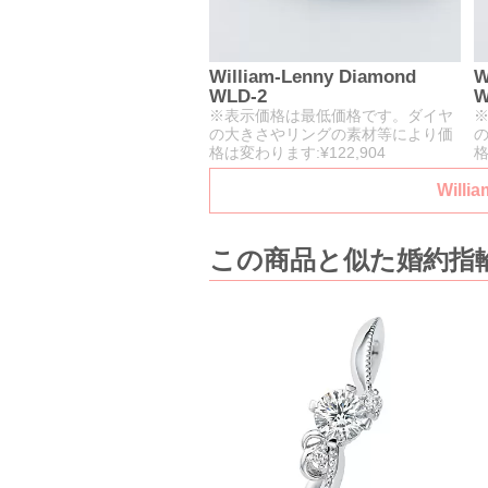
William-Lenny Diamond
W
WLD-2
W
※表示価格は最低価格です。ダイヤ
の大きさやリングの素材等により価
格は変わります:¥122,904
格
Wil
この商品と似た婚約指輪